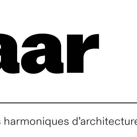
aar
haar
s harmoniques d’architectur