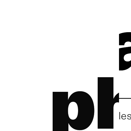
ph
p
[ acronyme ] :
particule