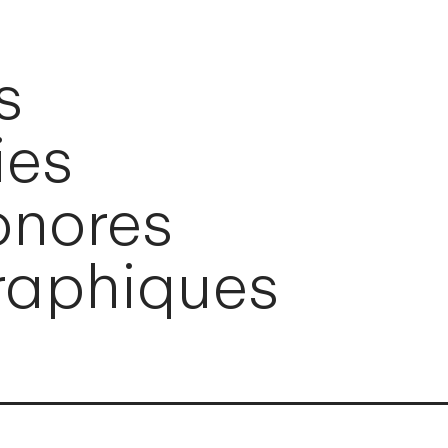
s
ies
nores
raphiques