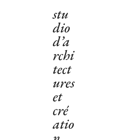
stu
dio
Bio
d’a
Index
rchi
tect
Email
ures
et
Contact
cré
atio
n