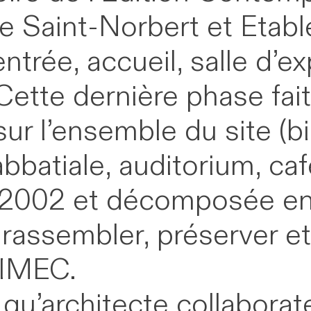
e Saint-Norbert et Etable
rée, accueil, salle d’ex
ette dernière phase fait
sur l’ensemble du site (bi
batiale, auditorium, café 
 en 2002 et décomposée e
e rassembler, préserver e
l’IMEC.
t qu’architecte collabora